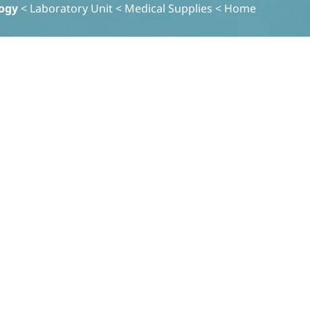
ogy
>
Laboratory Unit
>
Medical Supplies
>
Home
منقي
واضح
تخصص المنتج
تحديد فصائل الدم
Clinical Chemistry
Consumables and
Speciality Kits
الطب الشرعي وتسلسل
الجيل التالي (NGS)
الأجهزة المخبرية العامة