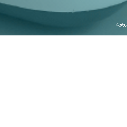
روتون
المنتجات
لاتوجد بيانات!