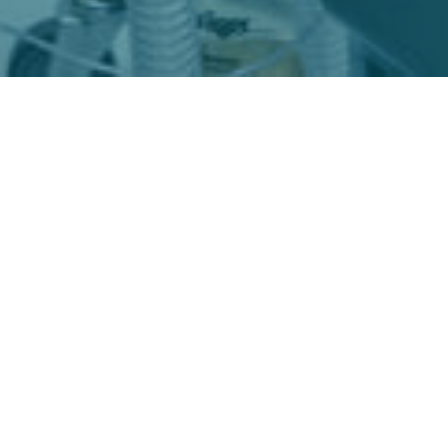
المنتجات
Conox
Atlan A10